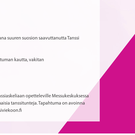
osana suuren suosion saavuttanutta Tanssi
tuman kautta, vakitan
anssiaskeliaan opetteleville Messukeskuksessa
lmaisia tanssitunteja. Tapahtuma on avoinna
iviekoon.fi