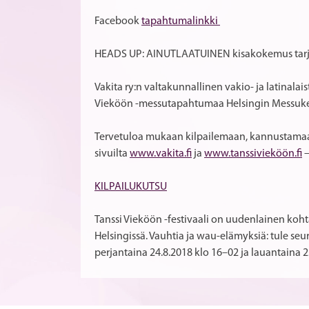
Facebook
tapahtumalinkki
HEADS UP: AINUTLAATUINEN kisakokemus tarj
Vakita ry:n valtakunnallinen vakio- ja latinala
Vieköön -messutapahtumaa Helsingin Messuke
Tervetuloa mukaan kilpailemaan, kannustamaan
sivuilta
www.vakita.fi
ja
www.tanssivieköön.fi
–
KILPAILUKUTSU
Tanssi Vieköön -festivaali on uudenlainen koht
Helsingissä. Vauhtia ja wau-elämyksiä: tule seu
perjantaina 24.8.2018 klo 16–02 ja lauantaina 2