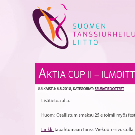
Skip
to
content
A
KTIA CUP II – ILMOI
JULKAISTU: 6.8.2018
, KATEGORIAT:
SEURATIEDOTTEET
Lisätietoa alla.
Huom: Osallistumismaksu 25 e toimii myös fest
Linkki
tapahtumaan Tanssi Vieköön -sivustolla