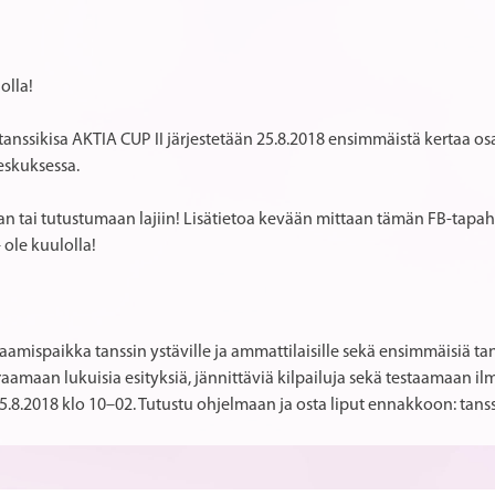
olla!
istanssikisa AKTIA CUP II järjestetään 25.8.2018 ensimmäistä kertaa 
skuksessa.
 tai tutustumaan lajiin! Lisätietoa kevään mittaan tämän FB-tapah
 ole kuulolla!
aamispaikka tanssin ystäville ja ammattilaisille sekä ensimmäisiä t
raamaan lukuisia esityksiä, jännittäviä kilpailuja sekä testaamaan i
5.8.2018 klo 10–02. Tutustu ohjelmaan ja osta liput ennakkoon: tanss