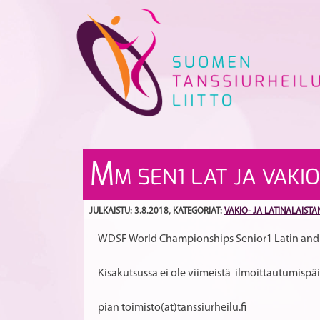
Skip
to
content
M
M SEN1 LAT JA VAKI
JULKAISTU: 3.8.2018
, KATEGORIAT:
VAKIO- JA LATINALAISTA
WDSF World Championships Senior1 Latin and S
Kisakutsussa ei ole viimeistä ilmoittautumisp
pian toimisto(at)tanssiurheilu.fi