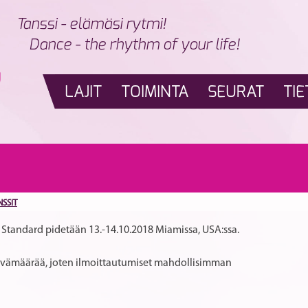
Tanssi - elämäsi rytmi!
Dance - the rhythm of your life!
LAJIT
TOIMINTA
SEURAT
TIE
O
NSSIT
tandard pidetään 13.-14.10.2018 Miamissa, USA:ssa.
äivämäärää, joten ilmoittautumiset mahdollisimman