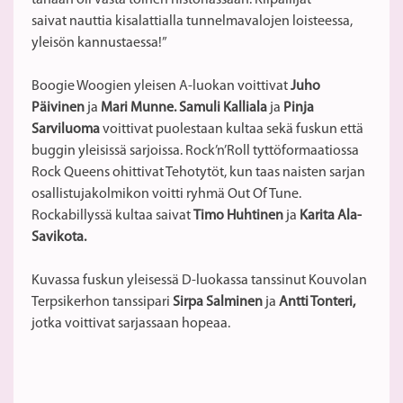
saivat nauttia kisalattialla tunnelmavalojen loisteessa,
yleisön kannustaessa!”
Boogie Woogien yleisen A-luokan voittivat
Juho
Päivinen
ja
Mari Munne.
Samuli Kalliala
ja
Pinja
Sarviluoma
voittivat puolestaan kultaa sekä fuskun että
buggin yleisissä sarjoissa. Rock’n’Roll tyttöformaatiossa
Rock Queens ohittivat Tehotytöt, kun taas naisten sarjan
osallistujakolmikon voitti ryhmä Out Of Tune.
Rockabillyssä kultaa saivat
Timo Huhtinen
ja
Karita Ala-
Savikota.
Kuvassa fuskun yleisessä D-luokassa tanssinut Kouvolan
Terpsikerhon tanssipari
Sirpa Salminen
ja
Antti Tonteri,
jotka voittivat sarjassaan hopeaa.