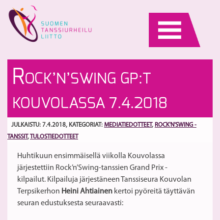
Skip
to
content
Va
Va
R
OCK’N’SWING GP:T
ja
S
La
2
S
KOUVOLASSA 7.4.2018
ti
JULKAISTU: 7.4.2018
, KATEGORIAT:
MEDIATIEDOTTEET
,
ROCK'N'SWING -
TANSSIT
,
TULOSTIEDOTTEET
Huhtikuun ensimmäisellä viikolla Kouvolassa
järjestettiin Rock’n’Swing-tanssien Grand Prix -
kilpailut. Kilpailuja järjestäneen Tanssiseura Kouvolan
Terpsikerhon
Heini Ahtiainen
kertoi pyöreitä täyttävän
seuran edustuksesta seuraavasti: