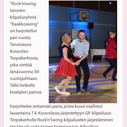
”Rock’n’swing-
tanssien
kilpailuryhmä
”Kaakkoswing”
on harjoitellut
pari vuotta
Tanssiseura
Kouvolan
Terpsikerhossa,
joka viettää
tänävuonna 50-
vuotisjuhliaan.
Tällä hetkellä
kisalajien parissa
harjoittelee seitsemän paria, joista kuusi osallistui
lauantaina 7.4. Kouvolassa järjestettyyn GP-kilpailuun.
Terpsikerholle Rock’n’Swing-kilpailuiden järjestäminen
tänään oli vasta toinen historiassaan. Kilpailijat