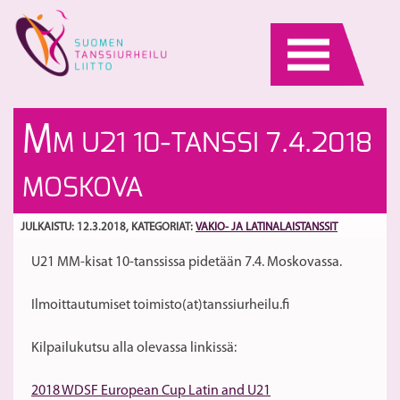
Skip
to
content
S
Va
M
M U21 10-TANSSI 7.4.2018
ed
ja
10
la
S
MOSKOVA
ta
ki
E
h
ki
20
JULKAISTU: 12.3.2018
, KATEGORIAT:
VAKIO- JA LATINALAISTANSSIT
Br
2
U21 MM-kisat 10-tanssissa pidetään 7.4. Moskovassa.
Ilmoittautumiset toimisto(at)tanssiurheilu.fi
Kilpailukutsu alla olevassa linkissä:
2018 WDSF European Cup Latin and U21