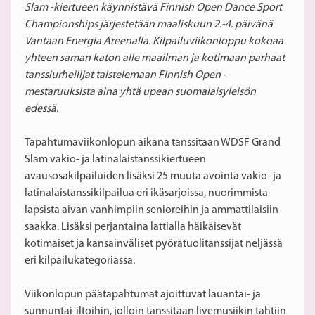
Slam -kiertueen käynnistävä Finnish Open Dance Sport
Championships järjestetään maaliskuun 2.-4. päivänä
Vantaan Energia Areenalla. Kilpailuviikonloppu kokoaa
yhteen saman katon alle maailman ja kotimaan parhaat
tanssiurheilijat taistelemaan Finnish Open -
mestaruuksista aina yhtä upean suomalaisyleisön
edessä.
Tapahtumaviikonlopun aikana tanssitaan WDSF Grand
Slam vakio- ja latinalaistanssikiertueen
avausosakilpailuiden lisäksi 25 muuta avointa vakio- ja
latinalaistanssikilpailua eri ikäsarjoissa, nuorimmista
lapsista aivan vanhimpiin senioreihin ja ammattilaisiin
saakka. Lisäksi perjantaina lattialla häikäisevät
kotimaiset ja kansainväliset pyörätuolitanssijat neljässä
eri kilpailukategoriassa.
Viikonlopun päätapahtumat ajoittuvat lauantai- ja
sunnuntai-iltoihin, jolloin tanssitaan livemusiikin tahtiin