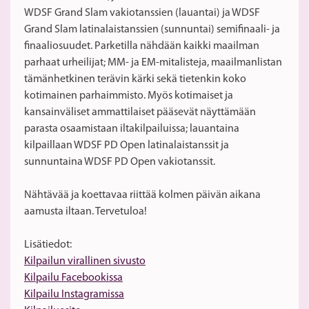
WDSF Grand Slam vakiotanssien (lauantai) ja WDSF
Grand Slam latinalaistanssien (sunnuntai) semifinaali- ja
finaaliosuudet. Parketilla nähdään kaikki maailman
parhaat urheilijat; MM- ja EM-mitalisteja, maailmanlistan
tämänhetkinen terävin kärki sekä tietenkin koko
kotimainen parhaimmisto. Myös kotimaiset ja
kansainväliset ammattilaiset pääsevät näyttämään
parasta osaamistaan iltakilpailuissa; lauantaina
kilpaillaan WDSF PD Open latinalaistanssit ja
sunnuntaina WDSF PD Open vakiotanssit.
Nähtävää ja koettavaa riittää kolmen päivän aikana
aamusta iltaan. Tervetuloa!
Lisätiedot:
Kilpailun virallinen sivusto
Kilpailu Facebookissa
Kilpailu Instagramissa