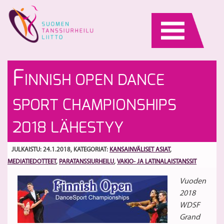
Skip
to
content
M
Tu
F
INNISH OPEN DANCE
U
La
S
SPORT CHAMPIONSHIPS
19
2018 LÄHESTYY
JULKAISTU: 24.1.2018
, KATEGORIAT:
KANSAINVÄLISET ASIAT
,
MEDIATIEDOTTEET
,
PARATANSSIURHEILU
,
VAKIO- JA LATINALAISTANSSIT
Vuoden
2018
WDSF
Grand