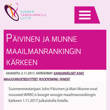
Skip
to
content
G
A
P
ÄIVINEN JA MUNNE
ja
Ti
Ka
(B
S
MAAILMANRANKINGIN
An
Gi
M
A
KÄRKEEN
pr
Ka
O
JULKAISTU: 2.11.2017
, KATEGORIAT:
KANSAINVÄLISET ASIAT
,
tu
MAAJOUKKUETIEDOTTEET
,
ROCK'N'SWING -TANSSIT
Suomenmestaripari Juho Päivinen ja Mari Munne ovat
nousseet WRRC:n boogie woogie maailmanrankingin
kärkeen 1.11.2017 julkaistulla listalla.