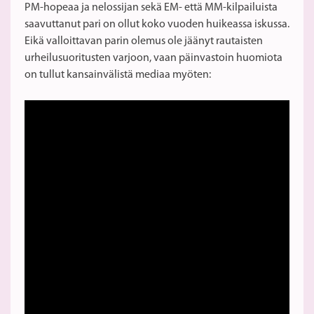
PM-hopeaa ja nelossijan sekä EM- että MM-kilpailuista
saavuttanut pari on ollut koko vuoden huikeassa iskussa.
Eikä valloittavan parin olemus ole jäänyt rautaisten
urheilusuoritusten varjoon, vaan päinvastoin huomiota
on tullut kansainvälistä mediaa myöten: