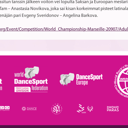
itun tanssin jälkeen voiton vei lopulta Saksan ja Euroopan mestari 
Tam – Anastasia Novikova, joka sai kisan korkeimmat pisteet latinal
Venäjän pari Evgeny Sveridonov – Angelina Barkova.
.org/Event/Competition/World_Championship-Marseille-20907/Adu