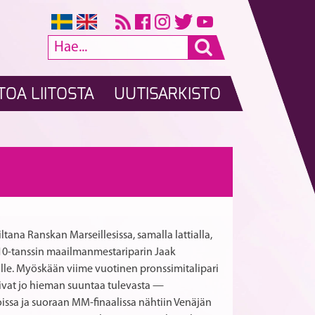
TOA LIITOSTA
UUTISARKISTO
Lisäsarjoja
Hyvärinen
A
RTIKKELI
TanssiDansin
ja
valtakunnallisiin
Kortelainen
SELAUS
kilpailuihin
PD-
28.10.2017
voittoon
tana Ranskan Marseillesissa, samalla lattialla,
Ukrainassa
n 10-tanssin maailmanmestariparin Jaak
ille. Myöskään viime vuotinen pronssimitalipari
vtoivat jo hieman suuntaa tulevasta —
oissa ja suoraan MM-finaalissa nähtiin Venäjän