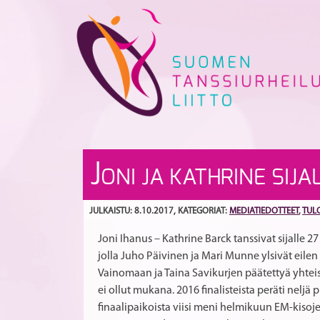
Skip
to
content
J
ONI JA KATHRINE SIJ
JULKAISTU: 8.10.2017
, KATEGORIAT:
MEDIATIEDOTTEET
,
TUL
Joni Ihanus – Kathrine Barck tanssivat sijalle 2
jolla Juho Päivinen ja Mari Munne ylsivät eile
Vainomaan ja Taina Savikurjen päätettyä yhteis
ei ollut mukana. 2016 finalisteista peräti neljä
finaalipaikoista viisi meni helmikuun EM-kisoj