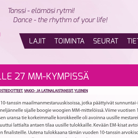
Tanssi - elämäsi rytmi!
Dance - the rhythm of your life!
LAJIT
TOIMINTA
SEURAT
TIE
ALLE 27 MM-KYMPISSÄ
OSTIEDOTTEET
,
VAKIO- JA LATINALAISTANSSIT
,
YLEINEN
7 10-tanssin maailmanmestaruuskisoissa, jotka päättyivät sunnuntai-il
n neljännelle sijalle boogie woogien MM-mittelöissä. Viime vuotise
en uransa tie korkeimmalle korokkeelle oli avoinna uusille mestare
 puuttui lattialta antaen tilaa uusille tulokkaille. Kevään EM-kisat a
en finalisteille. Uutena tulokkaana tämän vuoden 10-tanssin arvokis