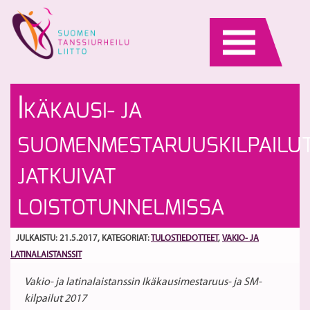
Skip
to
content
Li
Li
I
KÄKAUSI- JA
tu
vi
la
ki
S
SUOMENMESTARUUSKILPAILU
Ik
t
ja
Ou
JATKUIVAT
S
ki
LOISTOTUNNELMISSA
JULKAISTU: 21.5.2017
, KATEGORIAT:
TULOSTIEDOTTEET
,
VAKIO- JA
LATINALAISTANSSIT
Vakio- ja latinalaistanssin Ikäkausimestaruus- ja SM-
kilpailut 2017