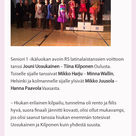
Seniori 1 -ikäluokan avoin RS latinalaistanssien voittoon
tanssi
Jouni Uosukainen
–
Tiina Kilponen
Oulusta.
Toiselle sijalle tanssivat
Mikko Harju
–
Minna Wallin
,
Helsinki ja kolmannelle sijalle ylsivät
Mikko Juusola
–
Hanna Paavola
Vaasasta.
– Hiukan erilainen kilpailu, tunnelma oli rento ja fiilis
hyvä, suora finaali jännitti kovasti, olisi ollut mukavampi,
jos olisi saanut tanssia hiukan enemmän totesivat
Uosukainen ja Kilponen kuin yhdestä suusta.