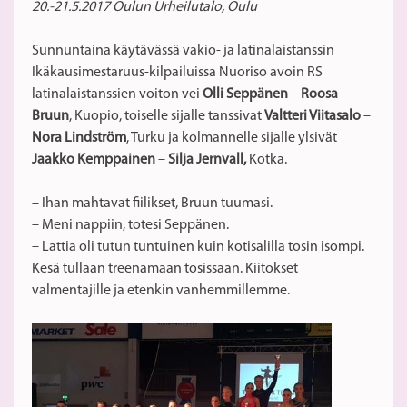
20.-21.5.2017 Oulun Urheilutalo, Oulu
Sunnuntaina käytävässä vakio- ja latinalaistanssin
Ikäkausimestaruus-kilpailuissa Nuoriso avoin RS
latinalaistanssien voiton vei
Olli Seppänen
–
Roosa
Bruun
, Kuopio, toiselle sijalle tanssivat
Valtteri Viitasalo
–
Nora Lindström
, Turku ja kolmannelle sijalle ylsivät
Jaakko Kemppainen
–
Silja Jernvall,
Kotka.
– Ihan mahtavat fiilikset, Bruun tuumasi.
– Meni nappiin, totesi Seppänen.
– Lattia oli tutun tuntuinen kuin kotisalilla tosin isompi.
Kesä tullaan treenamaan tosissaan. Kiitokset
valmentajille ja etenkin vanhemmillemme.