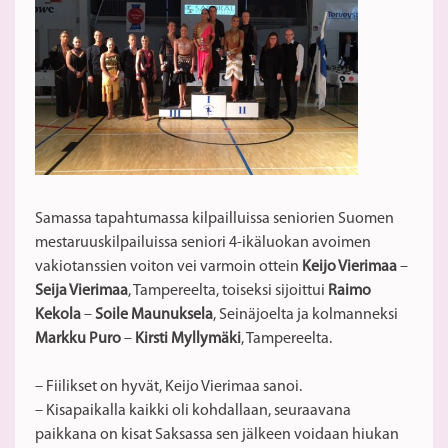
Samassa tapahtumassa kilpailluissa seniorien Suomen
mestaruuskilpailuissa seniori 4-ikäluokan avoimen
vakiotanssien voiton vei varmoin ottein
Keijo Vierimaa
–
Seija Vierimaa
, Tampereelta, toiseksi sijoittui
Raimo
Kekola
–
Soile Maunuksela
, Seinäjoelta ja kolmanneksi
Markku Puro
–
Kirsti Myllymäki
, Tampereelta.
– Fiilikset on hyvät, Keijo Vierimaa sanoi.
– Kisapaikalla kaikki oli kohdallaan, seuraavana
paikkana on kisat Saksassa sen jälkeen voidaan hiukan