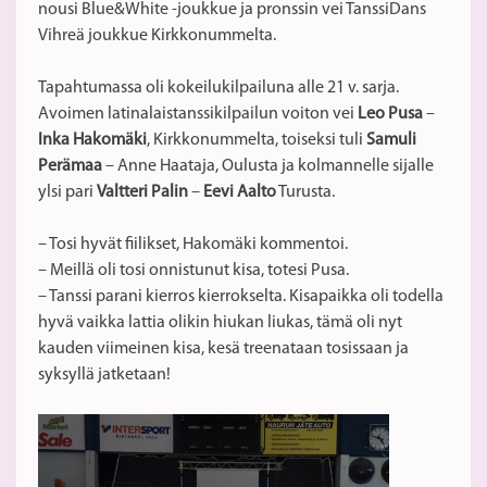
nousi Blue&White -joukkue ja pronssin vei TanssiDans
Vihreä joukkue Kirkkonummelta.
Tapahtumassa oli kokeilukilpailuna alle 21 v. sarja.
Avoimen latinalaistanssikilpailun voiton vei
Leo Pusa
–
Inka Hakomäki
, Kirkkonummelta, toiseksi tuli
Samuli
Perämaa
– Anne Haataja, Oulusta ja kolmannelle sijalle
ylsi pari
Valtteri Palin
–
Eevi Aalto
Turusta.
– Tosi hyvät fiilikset, Hakomäki kommentoi.
– Meillä oli tosi onnistunut kisa, totesi Pusa.
– Tanssi parani kierros kierrokselta. Kisapaikka oli todella
hyvä vaikka lattia olikin hiukan liukas, tämä oli nyt
kauden viimeinen kisa, kesä treenataan tosissaan ja
syksyllä jatketaan!