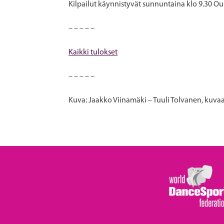
Kilpailut käynnistyvät sunnuntaina klo 9.30 Oulun
– – – – –
Kaikki tulokset
– – – – –
Kuva: Jaakko Viinamäki – Tuuli Tolvanen, kuva