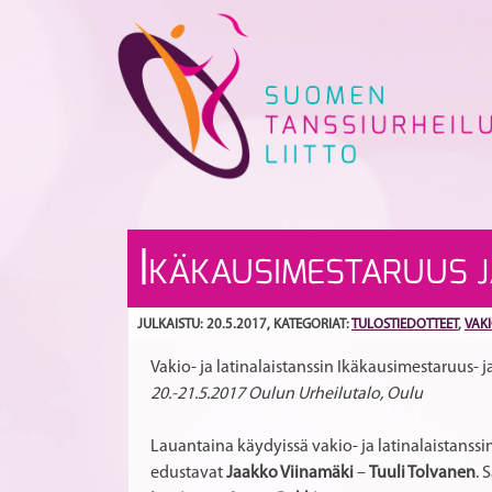
Skip
to
content
I
KÄKAUSIMESTARUUS J
JULKAISTU: 20.5.2017
, KATEGORIAT:
TULOSTIEDOTTEET
,
VAKI
Vakio- ja latinalaistanssin Ikäkausimestaruus- j
20.-21.5.2017 Oulun Urheilutalo, Oulu
Lauantaina käydyissä vakio- ja latinalaistanss
edustavat
Jaakko Viinamäki
–
Tuuli Tolvanen
. 