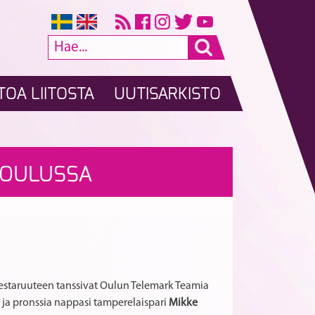
TOA LIITOSTA
UUTISARKISTO
Suomalaiset
Pukkilalle
A
RTIKKELI
 OULUSSA
kymmenen
ja
parhaan
Liusvaaralle
SELAUS
joukossa
myönnettiin
vakiotanssien
ansiomerkit
ammattilaisten
EM-
kilpailuissa
 mestaruuteen tanssivat Oulun Telemark Teamia
ja pronssia nappasi tamperelaispari
Mikke