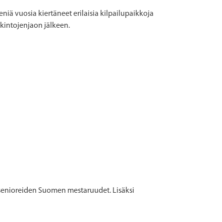
eniä vuosia kiertäneet erilaisia kilpailupaikkoja
lkintojenjaon jälkeen.
 senioreiden Suomen mestaruudet. Lisäksi