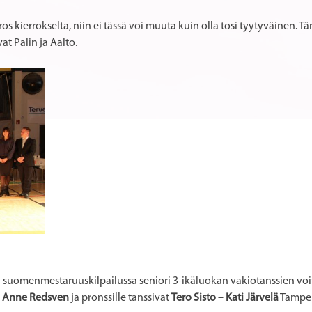
ros kierrokselta, niin ei tässä voi muuta kuin olla tosi tyytyväinen. 
vat Palin ja Aalto.
 suomenmestaruuskilpailussa seniori 3-ikäluokan vakiotanssien voi
a
Anne Redsven
ja pronssille tanssivat
Tero Sisto
–
Kati Järvelä
Tamper