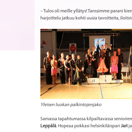
– Tulos oli meille yllätys! Tanssimme parani kier
harjoittelu jatkuu kohti uusia tavoitteita, iloitsi
Yleisen luokan palkintojenjako
Samassa tapahtumassa kilpailtavassa seniorien
Leppälä
. Hopeaa pokkasi helsinkiläispari
Jari
j