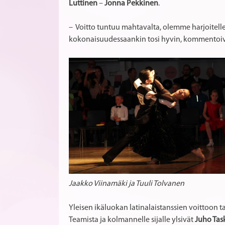
Luttinen
–
Jonna Pekkinen
.
– Voitto tuntuu mahtavalta, olemme harjoitellee
kokonaisuudessaankin tosi hyvin, kommentoivat
Jaakko Viinamäki ja Tuuli Tolvanen
Yleisen ikäluokan latinalaistanssien voittoon t
Teamista ja kolmannelle sijalle ylsivät
Juho Task