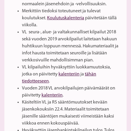
normaalein jäsenehdoin ja -velvollisuuksin.
Merkittiin tiedoksi toteutuneet ja tulevat
koulutukset.
Koulutuskalenteria
päivitetään tällä
viikolla.
VL seura-, alue- ja valtakunnalliset kilpailut 2018
sekä vuoden 2019 arvokilpailut laitetaan hakuun
huhtikuun loppuun mennessä. Hakumateriaalit ja
infot hausta toimitetaan seuroille ja lisätään
verkkosivuille mahdollisimman pian.
VL kilpailuihin hyväksyttiin luokkamuutoksia,
jotka on päivitetty
kalenteriin
ja
tähän
tiedotteeseen
.
Vuoden 2018 VL arvokilpailujen päivämäärät on
päivitetty
kalenteriin
.
Käsiteltiin VL ja RS sääntömuutokset kevään
jäsenkokouksiin 22.4. Materiaalit toimitetaan
jäsenille sääntöjen mukaisesti viimeistään kaksi
viikkoa ennen kokouspäivää.
Hyväksyttiin jäsenhankintakilpailun tulos. Tulos